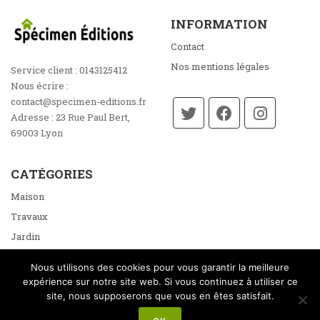
INFORMATION
Contact
Nos mentions légales
Service client :
0143125412
Nous écrire :
contact@specimen-editions.fr
Adresse :
23 Rue Paul Bert,
69003 Lyon
CATÉGORIES
Maison
Travaux
Jardin
Énergie
Nous utilisons des cookies pour vous garantir la meilleure
Loisirs
expérience sur notre site web. Si vous continuez à utiliser ce
site, nous supposerons que vous en êtes satisfait.