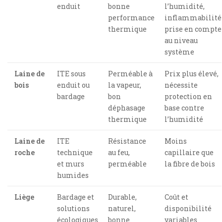
enduit
bonne
l’humidité,
performance
inflammabilité
thermique
prise en compte
au niveau
système
Laine de
ITE sous
Perméable à
Prix plus élevé,
bois
enduit ou
la vapeur,
nécessite
bardage
bon
protection en
déphasage
base contre
thermique
l’humidité
Laine de
ITE
Résistance
Moins
roche
technique
au feu,
capillaire que
et murs
perméable
la fibre de bois
humides
Liège
Bardage et
Durable,
Coût et
solutions
naturel,
disponibilité
écologiques
bonne
variables