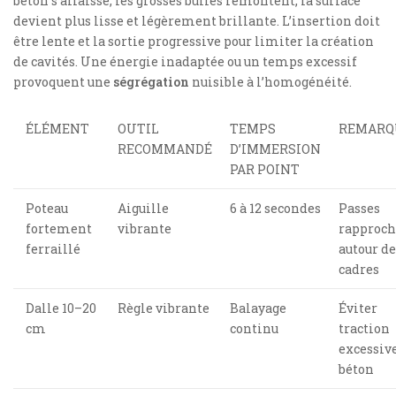
béton s’affaisse, les grosses bulles remontent, la surface
devient plus lisse et légèrement brillante. L’insertion doit
être lente et la sortie progressive pour limiter la création
de cavités. Une énergie inadaptée ou un temps excessif
provoquent une
ségrégation
nuisible à l’homogénéité.
ÉLÉMENT
OUTIL
TEMPS
REMARQ
RECOMMANDÉ
D’IMMERSION
PAR POINT
Poteau
Aiguille
6 à 12 secondes
Passes
fortement
vibrante
rapproch
ferraillé
autour de
cadres
Dalle 10–20
Règle vibrante
Balayage
Éviter
cm
continu
traction
excessiv
béton