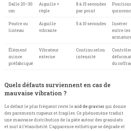
Dalle 20–30
Aiguille +
8 à 15 secondes
Position
cm
règle
par point
quinconc
Poutre ou
Aiguille
5 à 10 secondes
Insérer
linteau
vibrante
entre les
armatur
Élément
Vibrateur
Continu selon
Contrôler
mince
externe
intensité
déforma
préfabriqué
du coffra
Quels défauts surviennent en cas de
mauvaise vibration ?
Le défaut le plus fréquent reste le
nid de gravier
qui donne
des parements rugueux et fragiles. Ce phénomène traduit
une mauvaise distribution de la pâte autour des granulats
et nuit à l’étanchéité. L’apparence esthétique se dégrade et