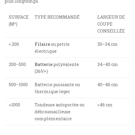
plus longtemps.
SURFACE
TYPE RECOMMANDÉ
LARGEUR DE
(M²)
COUPE
CONSEILLÉE
< 200
Filaire
ou petite
30–34 cm
électrique
200–500
Batterie
polyvalente
34–40 cm
(36V+)
500–1000
Batterie puissante ou
40–46 cm
thermique léger
>1000
Tondeuse autoportée ou
>46 cm
débroussailleuse
complémentaire