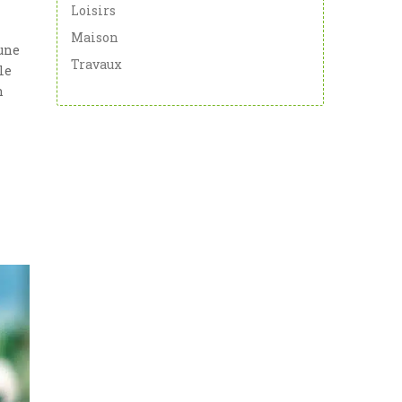
Loisirs
Maison
 une
Travaux
le
n