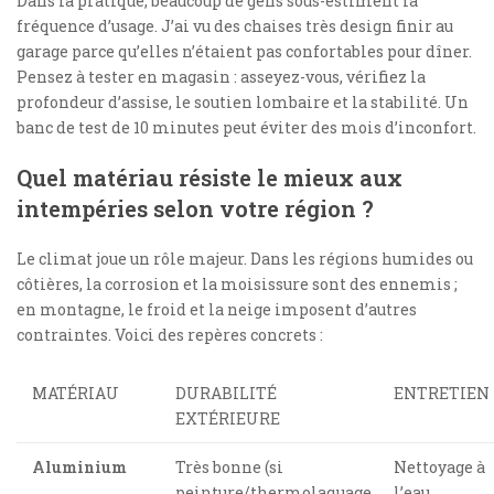
Dans la pratique, beaucoup de gens sous-estiment la
fréquence d’usage. J’ai vu des chaises très design finir au
garage parce qu’elles n’étaient pas confortables pour dîner.
Pensez à tester en magasin : asseyez-vous, vérifiez la
profondeur d’assise, le soutien lombaire et la stabilité. Un
banc de test de 10 minutes peut éviter des mois d’inconfort.
Quel matériau résiste le mieux aux
intempéries selon votre région ?
Le climat joue un rôle majeur. Dans les régions humides ou
côtières, la corrosion et la moisissure sont des ennemis ;
en montagne, le froid et la neige imposent d’autres
contraintes. Voici des repères concrets :
MATÉRIAU
DURABILITÉ
ENTRETIEN
EXTÉRIEURE
Aluminium
Très bonne (si
Nettoyage à
peinture/thermolaquage
l’eau