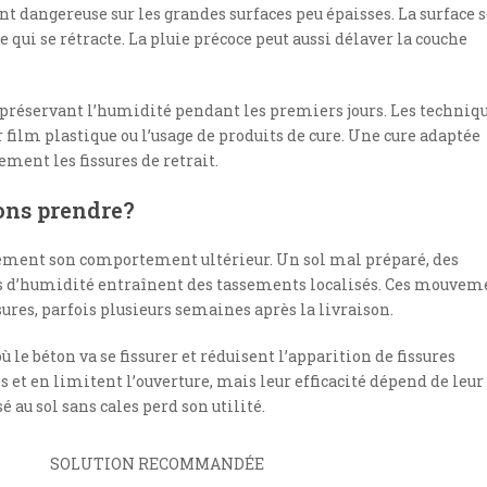
t dangereuse sur les grandes surfaces peu épaisses. La surface 
le qui se rétracte. La pluie précoce peut aussi délaver la couche
 préservant l’humidité pendant les premiers jours. Les techniq
r film plastique ou l’usage de produits de cure. Une cure adaptée
ement les fissures de retrait.
ions prendre?
rtement son comportement ultérieur. Un sol mal préparé, des
 d’humidité entraînent des tassements localisés. Ces mouvem
sures, parfois plusieurs semaines après la livraison.
 le béton va se fissurer et réduisent l’apparition de fissures
s et en limitent l’ouverture, mais leur efficacité dépend de leur
é au sol sans cales perd son utilité.
SOLUTION RECOMMANDÉE