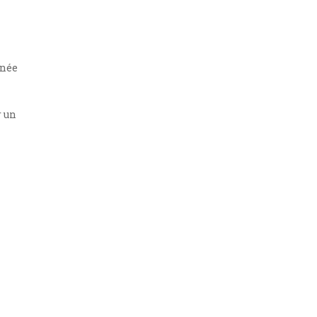
gnée
r un