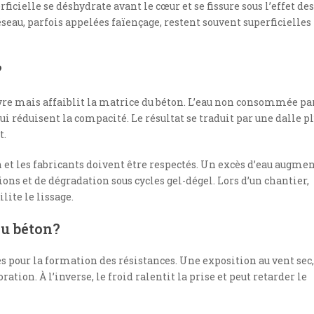
rficielle se déshydrate avant le cœur et se fissure sous l’effet des
seau, parfois appelées faïençage, restent souvent superficielles
?
uvre mais affaiblit la matrice du béton. L’eau non consommée pa
ui réduisent la compacité. Le résultat se traduit par une dalle p
t.
et les fabricants doivent être respectés. Un excès d’eau augme
tions et de dégradation sous cycles gel-dégel. Lors d’un chantier,
lite le lissage.
du béton?
s pour la formation des résistances. Une exposition au vent sec,
ation. À l’inverse, le froid ralentit la prise et peut retarder le