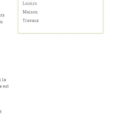
Loisirs
Maison
nts
Travaux
un
 la
e est
t