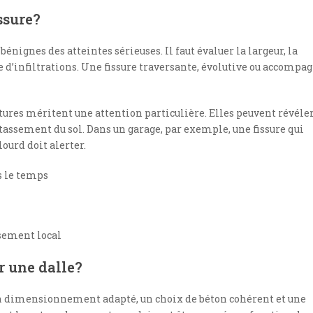
ssure?
bénignes des atteintes sérieuses. Il faut évaluer la largeur, la
e d’infiltrations. Une fissure traversante, évolutive ou accompa
rtures méritent une attention particulière. Elles peuvent révéle
assement du sol. Dans un garage, par exemple, une fissure qui
lourd doit alerter.
s le temps
ssement local
ur une dalle?
n dimensionnement adapté, un choix de béton cohérent et une