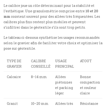
Le calibre joue un rôle déterminant pour la stabilité et
l’esthétique. Une granulométrie comprise entre
10 et 20
mm
convient souvent pour des allées très fréquentées. Les
calibres plus fins restent plus mobiles et peuvent
s’infiltrer dans le géotextile s’ils sont trop petits.
Le tableau ci-dessous synthétise les usages recommandés
selon le gravier afin de faciliter votre choix et optimiser la
pose sur géotextile.
TYPE DE
CALIBRE
USAGE
ATOUT
GRAVIER
CONSEILLÉ
PRINCIPAL
Calcaire
8–14 mm
Allées
Bonne
piétonnes
compaction
et parking
et couleur
léger
claire
Granit
10–20 mm
Allées très
Résistance