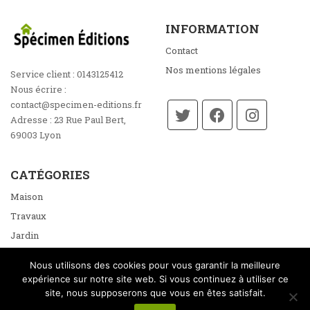
INFORMATION
Contact
Nos mentions légales
Service client :
0143125412
Nous écrire :
contact@specimen-editions.fr
Adresse :
23 Rue Paul Bert,
69003 Lyon
CATÉGORIES
Maison
Travaux
Jardin
Énergie
Nous utilisons des cookies pour vous garantir la meilleure
Loisirs
expérience sur notre site web. Si vous continuez à utiliser ce
site, nous supposerons que vous en êtes satisfait.