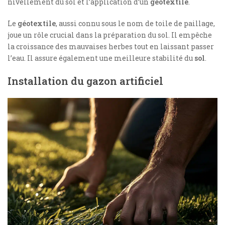
nivellement du sol et l’application d’un
géotextile
.
Le
géotextile
, aussi connu sous le nom de toile de paillage,
joue un rôle crucial dans la préparation du sol. Il empêche
la croissance des mauvaises herbes tout en laissant passer
l’eau. Il assure également une meilleure stabilité du
sol
.
Installation du gazon artificiel