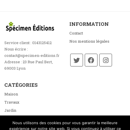
INFORMATION
Contact
Nos mentions légales
Service client :
0143125412
Nous écrire :
contact@specimen-editions.fr
Adresse :
23 Rue Paul Bert,
69003 Lyon
CATÉGORIES
Maison
Travaux
Jardin
Énergie
Nous utilisons des cookies pour vous garantir la meilleure
Loisirs
expérience sur notre site web. Si vous continuez à utiliser ce