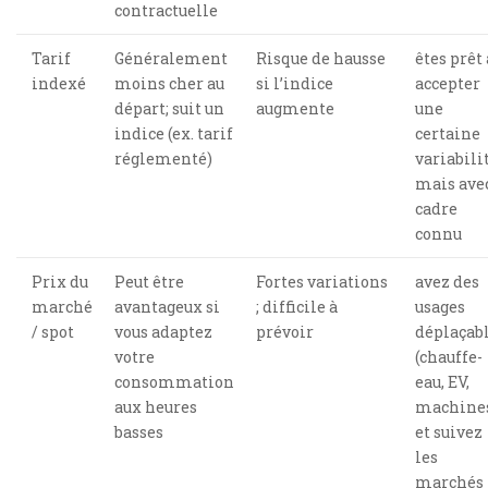
contractuelle
Tarif
Généralement
Risque de hausse
êtes prêt 
indexé
moins cher au
si l’indice
accepter
départ; suit un
augmente
une
indice (ex. tarif
certaine
réglementé)
variabili
mais ave
cadre
connu
Prix du
Peut être
Fortes variations
avez des
marché
avantageux si
; difficile à
usages
/ spot
vous adaptez
prévoir
déplaçab
votre
(chauffe-
consommation
eau, EV,
aux heures
machine
basses
et suivez
les
marchés