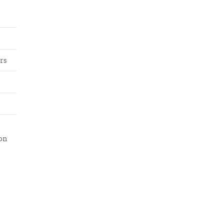
rs
lon