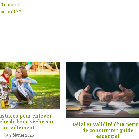
 Toulon ?
ou brûlé ?
astuces pour enlever
che de boue sèche sur
Délai et validité d’un perm
un vêtement
de construire : guide
2 février 2026
essentiel