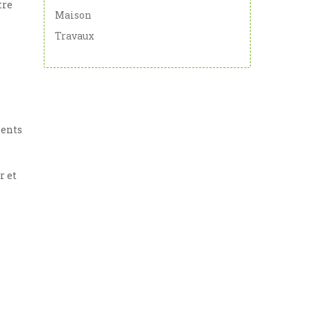
tre
Maison
Travaux
ments
r et