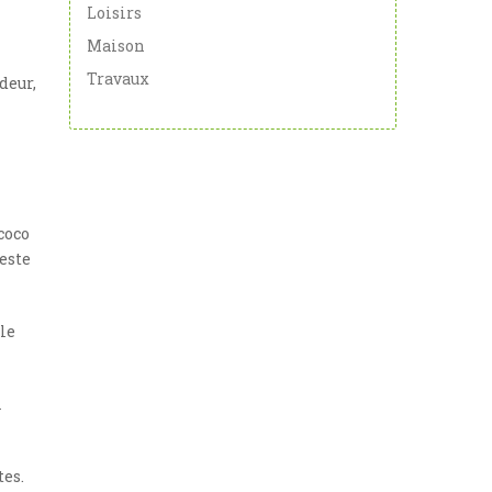
Loisirs
Maison
Travaux
deur,
coco
este
 le
l
tes.