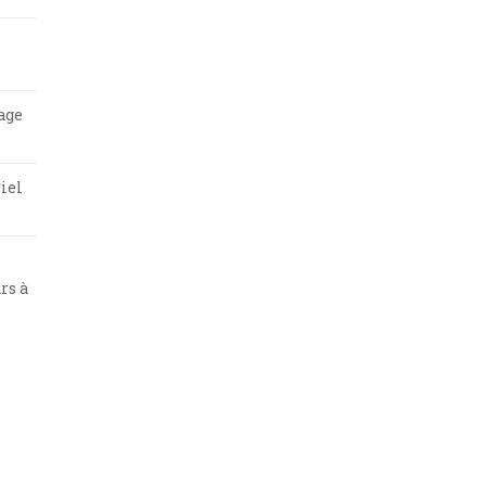
age
iel
rs à