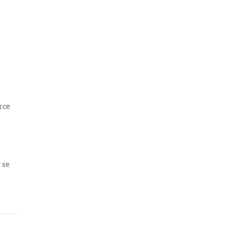
rce
 se