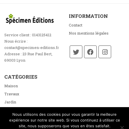
INFORMATION
Contact
Nos mentions légales
Service client :
0143125412
Nous écrire :
contact@specimen-editions.fr
Adresse :
23 Rue Paul Bert,
69003 Lyon
CATÉGORIES
Maison
Travaux
Jardin
Énergie
Nous utilisons des cookies pour vous garantir la meilleure
Loisirs
expérience sur notre site web. Si vous continuez à utiliser ce
site, nous supposerons que vous en êtes satisfait.