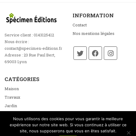
INFORMATION
Contact
Nos mentions légales
Service client :
0143125412
Nous écrire :
contact@specimen-editions.fr
Adresse :
23 Rue Paul Bert,
69003 Lyon
CATÉGORIES
Maison
Travaux
Jardin
Énergie
Nous utilisons des cookies pour vous garantir la meilleure
Loisirs
expérience sur notre site web. Si vous continuez à utiliser ce
site, nous supposerons que vous en êtes satisfait.