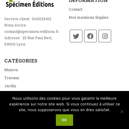
INFORMATION
Contact
Nos mentions légales
Service client :
0143125412
Nous écrire :
contact@specimen-editions.fr
Adresse :
23 Rue Paul Bert,
69003 Lyon
CATÉGORIES
Maison
Travaux
Jardin
Énergie
Nous utilisons des cookies pour vous garantir la meilleure
Loisirs
expérience sur notre site web. Si vous continuez à utiliser ce
site, nous supposerons que vous en êtes satisfait.
OK
© Copyright @2026
Spécimen Éditions
- Tous droits réservés