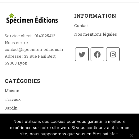
INFORMATION
Contact
Nos mentions légales
Service client :
0143125412
Nous écrire :
contact@specimen-editions.fr
Adresse :
23 Rue Paul Bert,
69003 Lyon
CATÉGORIES
Maison
Travaux
Jardin
Énergie
Nous utilisons des cookies pour vous garantir la meilleure
Loisirs
expérience sur notre site web. Si vous continuez à utiliser ce
site, nous supposerons que vous en êtes satisfait.