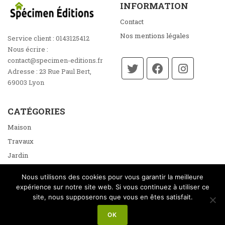
INFORMATION
Contact
Nos mentions légales
Service client :
0143125412
Nous écrire :
contact@specimen-editions.fr
Adresse :
23 Rue Paul Bert,
69003 Lyon
CATÉGORIES
Maison
Travaux
Jardin
Énergie
Nous utilisons des cookies pour vous garantir la meilleure
Loisirs
expérience sur notre site web. Si vous continuez à utiliser ce
site, nous supposerons que vous en êtes satisfait.
OK
© Copyright @2026
Spécimen Éditions
- Tous droits réservés